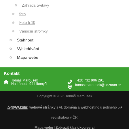
Zahrada Svitavy
foto
Foto 5.10
Vánoční stromky
Stáhnout
Vyhledávání
Mapa webu
Kontakt
Tomáš Marousek
+420 732 906 291
Na Lánech 94 Litomyšl
tomas.marousek@seznam.cz
Copyright © 2026 Tomáš Marousek
webové stránky
s AI,
doména
a
webhosting
u jediného 5★
registrátora v ČR
Mapa webu
|
Zobrazit klasickou verzi